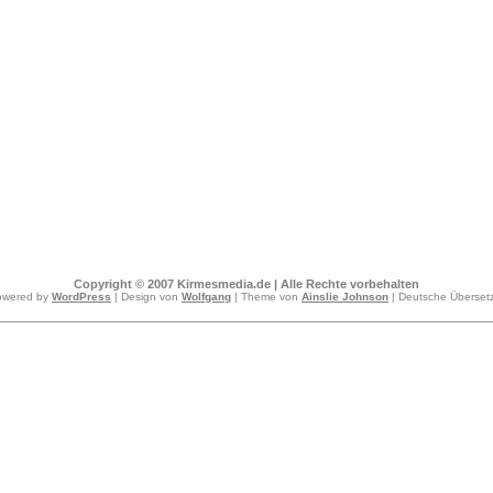
Copyright © 2007 Kirmesmedia.de | Alle Rechte vorbehalten
owered by
WordPress
| Design von
Wolfgang
| Theme von
Ainslie Johnson
| Deutsche Überse