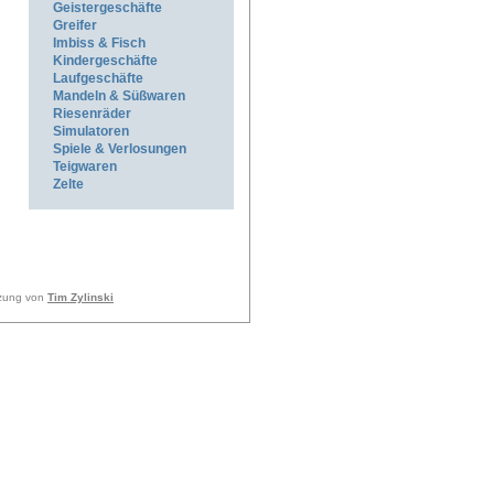
Geistergeschäfte
Greifer
Imbiss & Fisch
Kindergeschäfte
Laufgeschäfte
Mandeln & Süßwaren
Riesenräder
Simulatoren
Spiele & Verlosungen
Teigwaren
Zelte
tzung von
Tim Zylinski