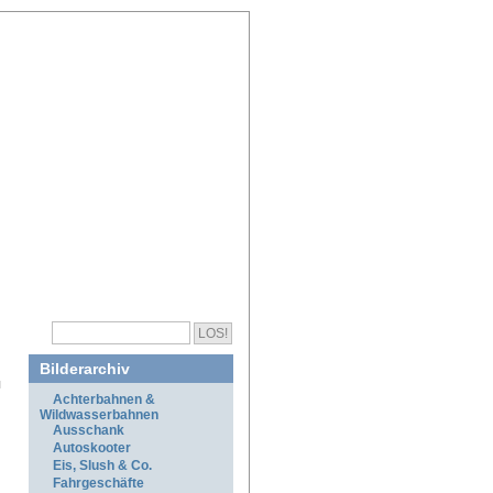
Bilderarchiv
Achterbahnen &
Wildwasserbahnen
Ausschank
Autoskooter
Eis, Slush & Co.
Fahrgeschäfte