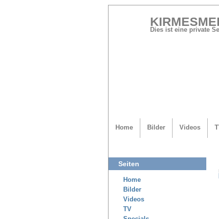
KIRMESME
Dies ist eine private 
Home
Bilder
Videos
T
Seiten
Home
Bilder
Videos
TV