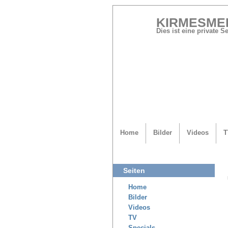
KIRMESME
Dies ist eine private 
Home
Bilder
Videos
T
Seiten
Home
Bilder
Videos
TV