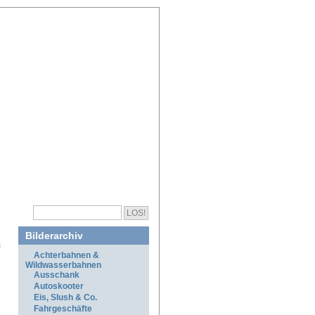
Bilderarchiv
Achterbahnen &
Wildwasserbahnen
Ausschank
Autoskooter
Eis, Slush & Co.
Fahrgeschäfte