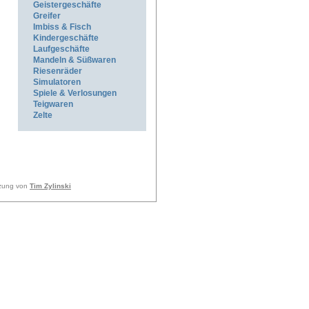
Geistergeschäfte
Greifer
Imbiss & Fisch
Kindergeschäfte
Laufgeschäfte
Mandeln & Süßwaren
Riesenräder
Simulatoren
Spiele & Verlosungen
Teigwaren
Zelte
tzung von
Tim Zylinski