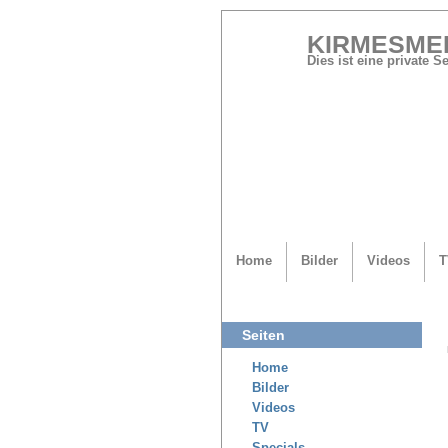
KIRMESME
Dies ist eine private 
Home
Bilder
Videos
T
Seiten
Home
Bilder
Videos
TV