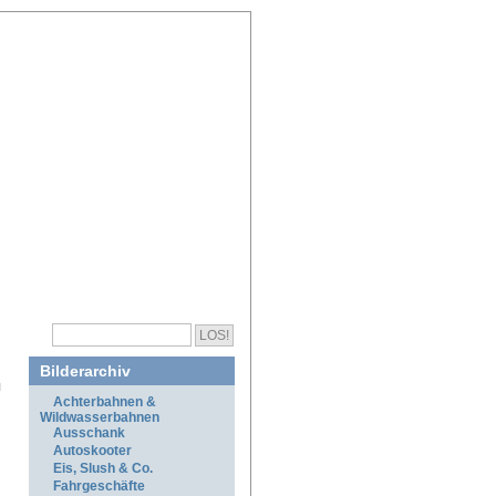
Bilderarchiv
Achterbahnen &
Wildwasserbahnen
Ausschank
Autoskooter
Eis, Slush & Co.
Fahrgeschäfte