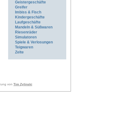
Geistergeschäfte
Greifer
Imbiss & Fisch
Kindergeschäfte
Laufgeschäfte
Mandeln & Süßwaren
Riesenräder
Simulatoren
Spiele & Verlosungen
Teigwaren
Zelte
tzung von
Tim Zylinski