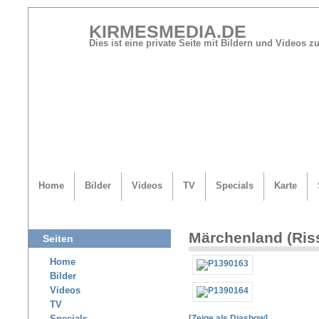
KIRMESMEDIA.DE
Dies ist eine private Seite mit Bildern und Videos
Home
Bilder
Videos
TV
Specials
Karte
Märchenland (Ris
Seiten
Home
Bilder
Videos
TV
[Zeige als Diashow]