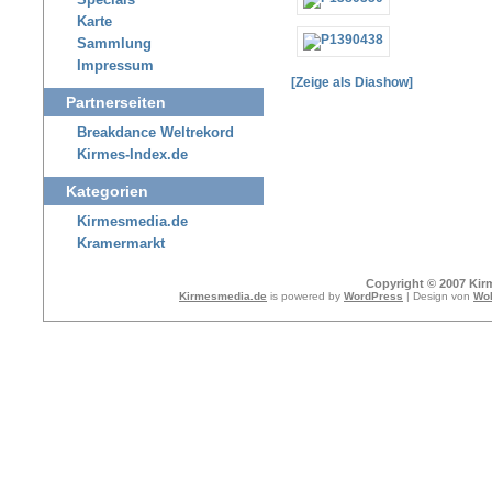
Specials
Karte
Sammlung
Impressum
[Zeige als Diashow]
Partnerseiten
Breakdance Weltrekord
Kirmes-Index.de
Kategorien
Kirmesmedia.de
Kramermarkt
Copyright © 2007 Kir
Kirmesmedia.de
is powered by
WordPress
| Design von
Wol