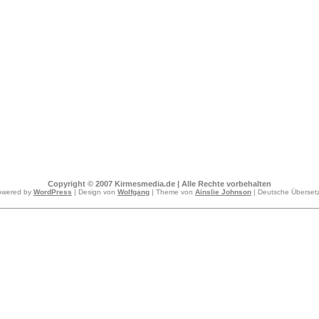
Copyright © 2007 Kirmesmedia.de | Alle Rechte vorbehalten
owered by
WordPress
| Design von
Wolfgang
| Theme von
Ainslie Johnson
| Deutsche Überse