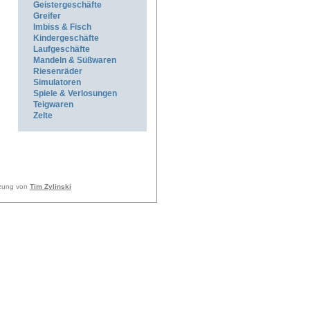
Geistergeschäfte
Greifer
Imbiss & Fisch
Kindergeschäfte
Laufgeschäfte
Mandeln & Süßwaren
Riesenräder
Simulatoren
Spiele & Verlosungen
Teigwaren
Zelte
tzung von
Tim Zylinski