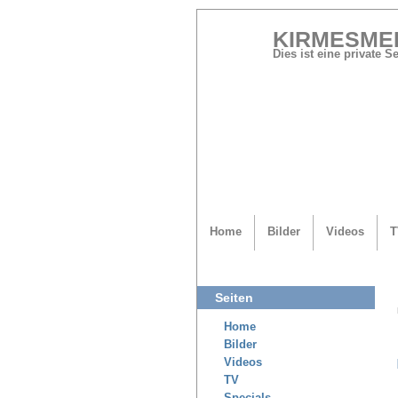
KIRMESME
Dies ist eine private 
Home
Bilder
Videos
T
Seiten
Home
Bilder
Videos
TV