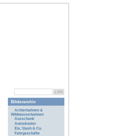
Bilderarchiv
Achterbahnen &
Wildwasserbahnen
Ausschank
Autoskooter
Eis, Slush & Co.
Fahrgeschäfte