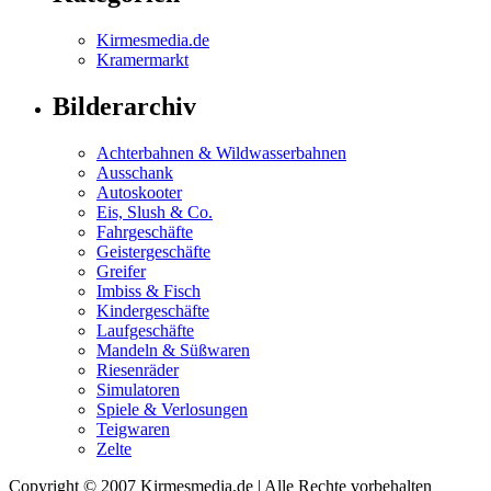
Kirmesmedia.de
Kramermarkt
Bilderarchiv
Achterbahnen & Wildwasserbahnen
Ausschank
Autoskooter
Eis, Slush & Co.
Fahrgeschäfte
Geistergeschäfte
Greifer
Imbiss & Fisch
Kindergeschäfte
Laufgeschäfte
Mandeln & Süßwaren
Riesenräder
Simulatoren
Spiele & Verlosungen
Teigwaren
Zelte
Copyright © 2007 Kirmesmedia.de | Alle Rechte vorbehalten