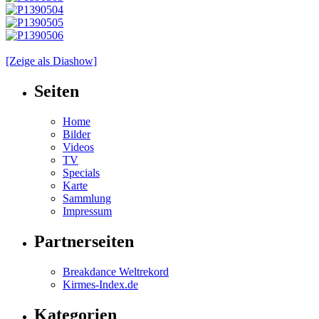
[Zeige als Diashow]
Seiten
Home
Bilder
Videos
TV
Specials
Karte
Sammlung
Impressum
Partnerseiten
Breakdance Weltrekord
Kirmes-Index.de
Kategorien