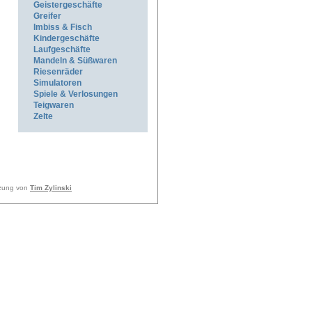
Geistergeschäfte
Greifer
Imbiss & Fisch
Kindergeschäfte
Laufgeschäfte
Mandeln & Süßwaren
Riesenräder
Simulatoren
Spiele & Verlosungen
Teigwaren
Zelte
tzung von
Tim Zylinski