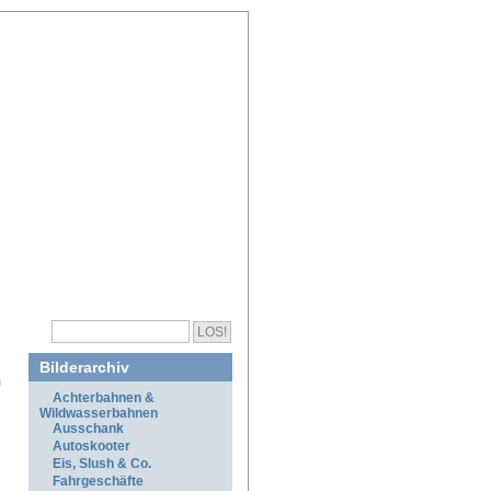
Bilderarchiv
Achterbahnen &
Wildwasserbahnen
Ausschank
Autoskooter
Eis, Slush & Co.
Fahrgeschäfte