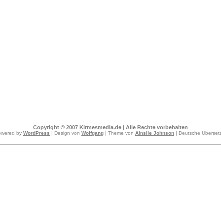
Copyright © 2007 Kirmesmedia.de | Alle Rechte vorbehalten
owered by
WordPress
| Design von
Wolfgang
| Theme von
Ainslie Johnson
| Deutsche Überse