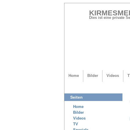
KIRMESME
Dies ist eine private 
Home
Bilder
Videos
T
Seiten
Home
Bilder
Videos
TV