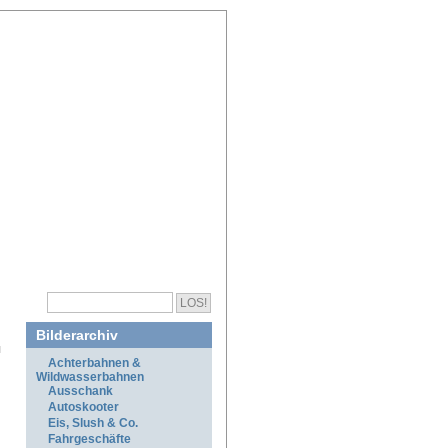
Bilderarchiv
Achterbahnen &
Wildwasserbahnen
Ausschank
Autoskooter
Eis, Slush & Co.
Fahrgeschäfte