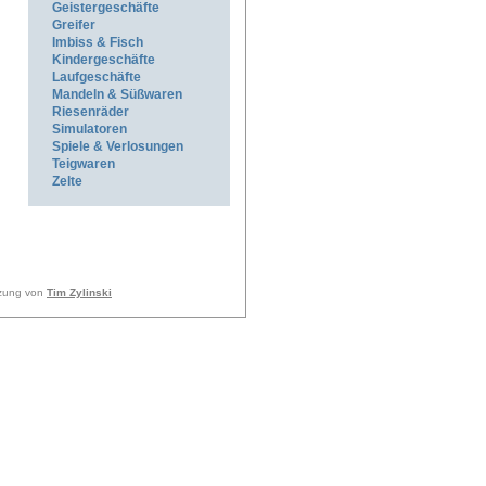
Geistergeschäfte
Greifer
Imbiss & Fisch
Kindergeschäfte
Laufgeschäfte
Mandeln & Süßwaren
Riesenräder
Simulatoren
Spiele & Verlosungen
Teigwaren
Zelte
tzung von
Tim Zylinski