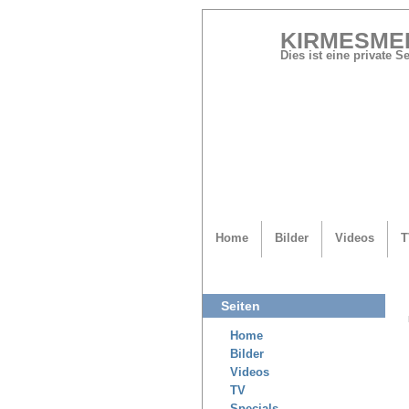
KIRMESME
Dies ist eine private 
Home
Bilder
Videos
T
Seiten
Home
Bilder
Videos
TV