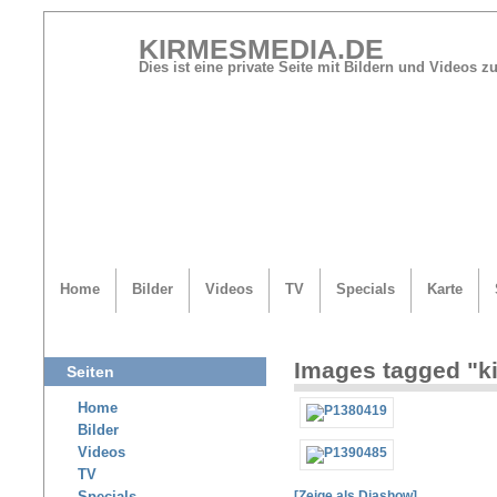
KIRMESMEDIA.DE
Dies ist eine private Seite mit Bildern und Videos
Home
Bilder
Videos
TV
Specials
Karte
Images tagged "k
Seiten
Home
Bilder
Videos
TV
[Zeige als Diashow]