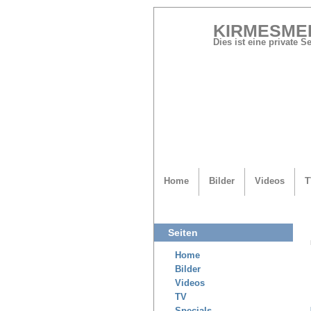
KIRMESME
Dies ist eine private 
Home
Bilder
Videos
T
Seiten
Home
Bilder
Videos
TV