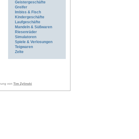
Geistergeschäfte
Greifer
Imbiss & Fisch
Kindergeschäfte
Laufgeschäfte
Mandeln & Süßwaren
Riesenräder
Simulatoren
Spiele & Verlosungen
Teigwaren
Zelte
tzung von
Tim Zylinski