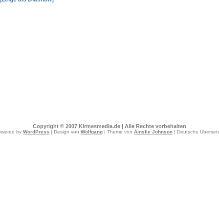
Copyright © 2007 Kirmesmedia.de | Alle Rechte vorbehalten
owered by
WordPress
| Design von
Wolfgang
| Theme von
Ainslie Johnson
| Deutsche Überse