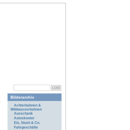
Bilderarchiv
Achterbahnen &
Wildwasserbahnen
Ausschank
Autoskooter
Eis, Slush & Co.
Fahrgeschäfte