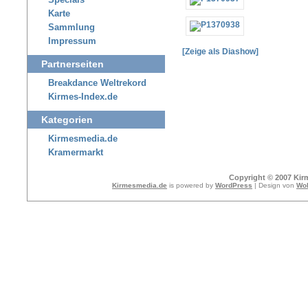
Specials
Karte
Sammlung
Impressum
[Zeige als Diashow]
Partnerseiten
Breakdance Weltrekord
Kirmes-Index.de
Kategorien
Kirmesmedia.de
Kramermarkt
Copyright © 2007 Kir
Kirmesmedia.de
is powered by
WordPress
| Design von
Wol