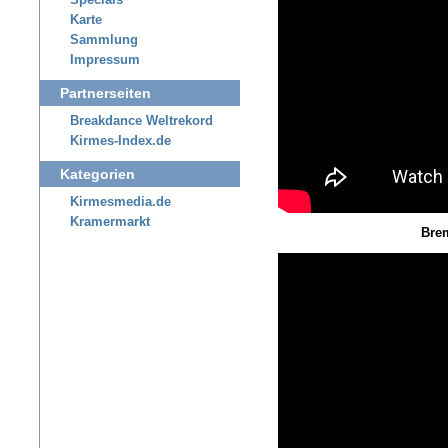
Specials
Karte
Sammlung
Impressum
Partnerseiten
Breakdance Weltrekord
Kirmes-Index.de
Kategorien
Kirmesmedia.de
Kramermarkt
Brem