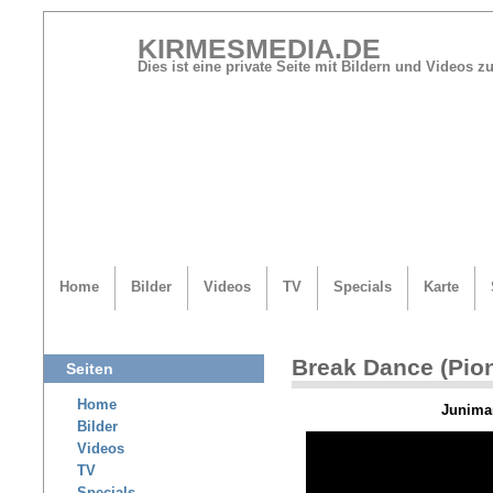
KIRMESMEDIA.DE
Dies ist eine private Seite mit Bildern und Videos
Home
Bilder
Videos
TV
Specials
Karte
Break Dance (Pion
Seiten
Home
Junima
Bilder
Videos
TV