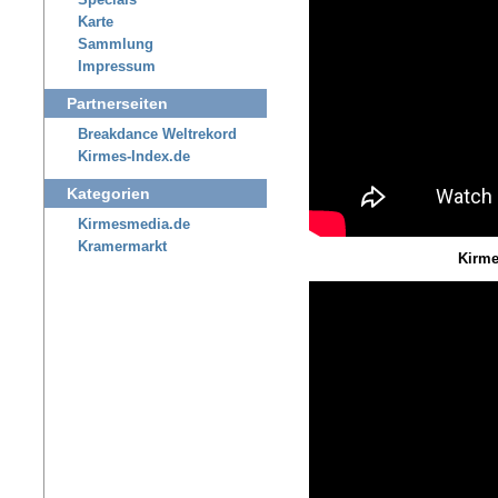
Specials
Karte
Sammlung
Impressum
Partnerseiten
Breakdance Weltrekord
Kirmes-Index.de
Kategorien
Kirmesmedia.de
Kramermarkt
Kirme