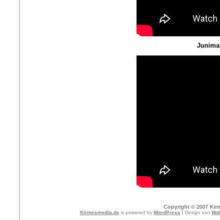
Junima
Copyright © 2007 Kir
Kirmesmedia.de
is powered by
WordPress
| Design von
Wol