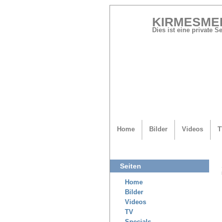
KIRMESME
Dies ist eine private 
Home
Bilder
Videos
T
Seiten
Home
Bilder
Videos
TV