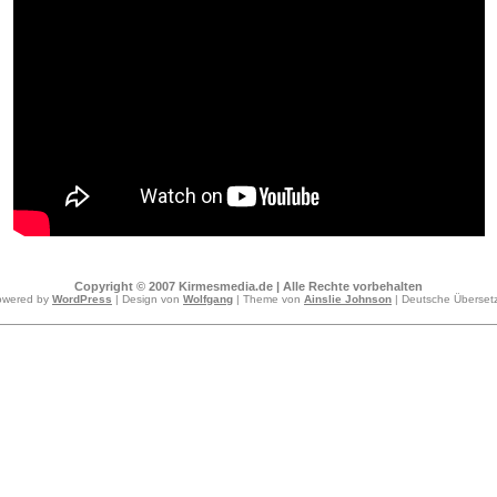
Copyright © 2007 Kirmesmedia.de | Alle Rechte vorbehalten
owered by
WordPress
| Design von
Wolfgang
| Theme von
Ainslie Johnson
| Deutsche Überse