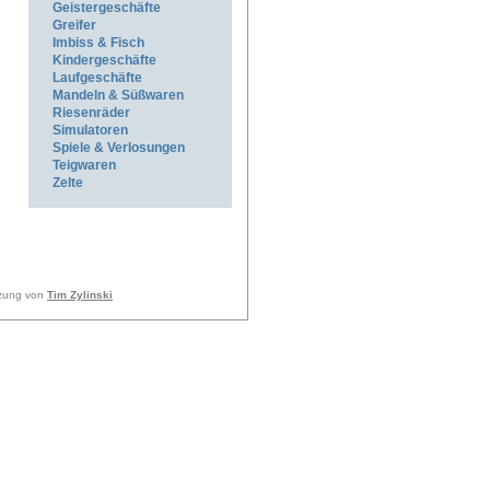
Geistergeschäfte
Greifer
Imbiss & Fisch
Kindergeschäfte
Laufgeschäfte
Mandeln & Süßwaren
Riesenräder
Simulatoren
Spiele & Verlosungen
Teigwaren
Zelte
tzung von
Tim Zylinski