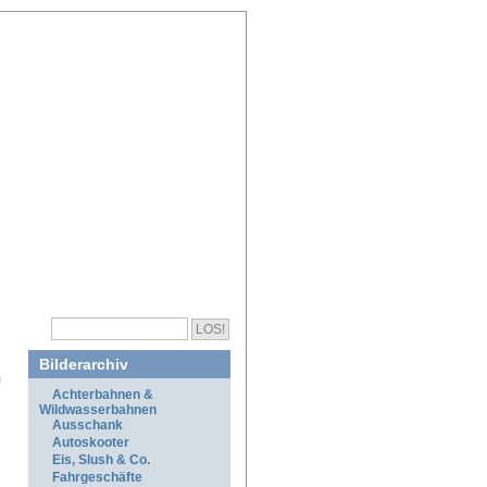
Bilderarchiv
Achterbahnen &
Wildwasserbahnen
Ausschank
Autoskooter
Eis, Slush & Co.
Fahrgeschäfte