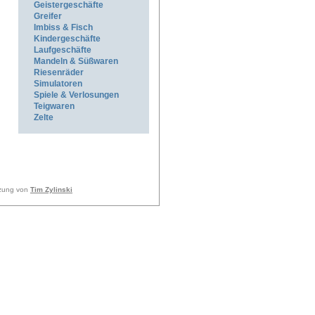
Geistergeschäfte
Greifer
Imbiss & Fisch
Kindergeschäfte
Laufgeschäfte
Mandeln & Süßwaren
Riesenräder
Simulatoren
Spiele & Verlosungen
Teigwaren
Zelte
tzung von
Tim Zylinski