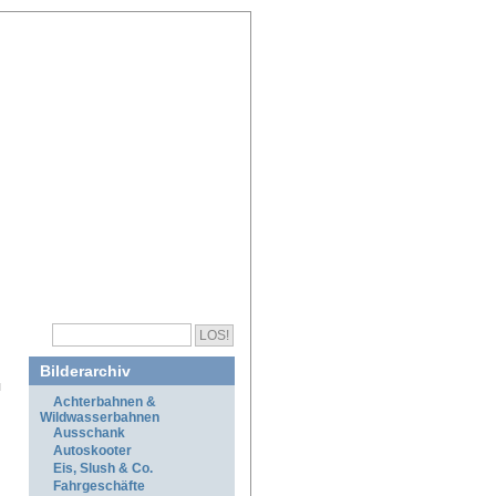
Bilderarchiv
Achterbahnen &
Wildwasserbahnen
Ausschank
Autoskooter
Eis, Slush & Co.
Fahrgeschäfte