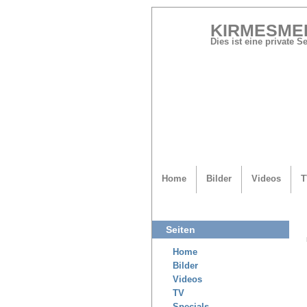
KIRMESME
Dies ist eine private 
Home
Bilder
Videos
T
Seiten
Home
Bilder
Videos
TV