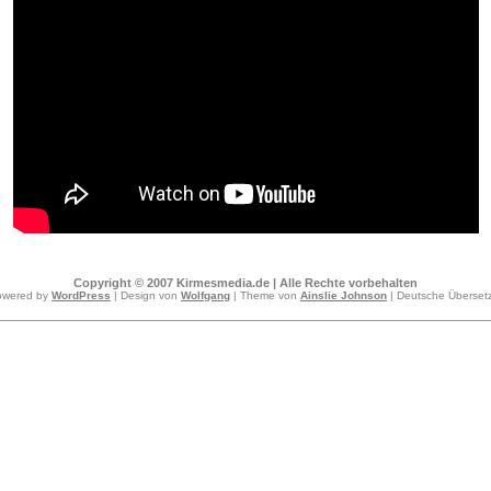
Copyright © 2007 Kirmesmedia.de | Alle Rechte vorbehalten
owered by
WordPress
| Design von
Wolfgang
| Theme von
Ainslie Johnson
| Deutsche Überse