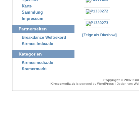
Specials
Karte
Sammlung
Impressum
Partnerseiten
[Zeige als Diashow]
Breakdance Weltrekord
Kirmes-Index.de
Kategorien
Kirmesmedia.de
Kramermarkt
Copyright © 2007 Kir
Kirmesmedia.de
is powered by
WordPress
| Design von
Wol