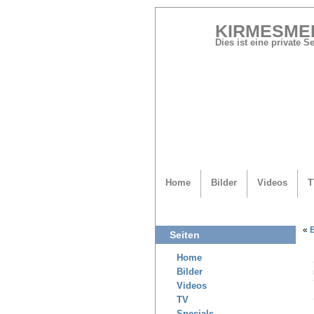
KIRMESME
Dies ist eine private 
Home
Bilder
Videos
T
«
Seiten
Home
Bilder
Videos
TV