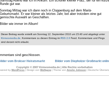
Samstag Abend war ich in Ankum. Ein schöner kleiner Platz, der für ein kurz
Runde gut war.
Sonntag Mittag war ich dann noch in Cloppenburg auf dem Mariä-
Geburtsmarkt. Er war kleiner als letztes Jahr, bot aber trotzdem eine gut
gemischte Auswahl an Geschäften.
Bilder wie immer im Album!
Dieser Beitrag wurde erstellt am Sonntag 12. September 2010 um 15:40 und abgelegt unter
Kirmesmedia.de
. Kommentare zu diesen Eintrag im
RSS 2.0
Feed. Kommentare und Pings
sind derzeit nicht erlaubt.
mmentare sind geschlossen.
Bilder vom Brokser Heiratsmarkt
Bilder vom Diepholzer Großmarkt onlin
Copyright © 2007 Kirmesmedia.de | Alle Rechte vorbehalten
owered by
WordPress
| Design von
Wolfgang
| Theme von
Ainslie Johnson
| Deutsche Überse