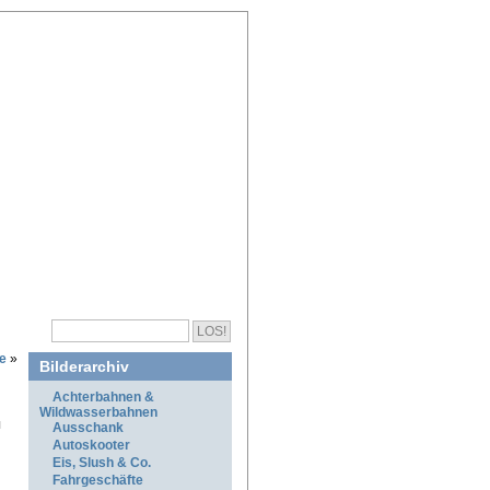
e
»
Bilderarchiv
Achterbahnen &
Wildwasserbahnen
Ausschank
Autoskooter
Eis, Slush & Co.
Fahrgeschäfte