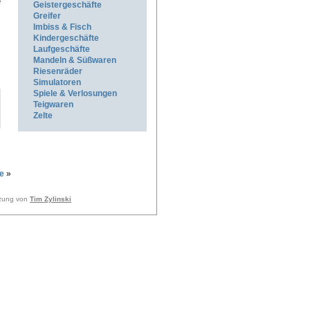
e
Geistergeschäfte
Greifer
Imbiss & Fisch
Kindergeschäfte
Laufgeschäfte
Mandeln & Süßwaren
Riesenräder
Simulatoren
Spiele & Verlosungen
Teigwaren
Zelte
e
»
tzung von
Tim Zylinski