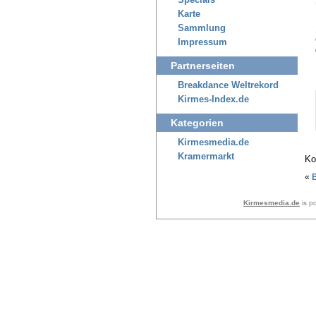
Specials
Karte
Sammlung
Impressum
Partnerseiten
Breakdance Weltrekord
Kirmes-Index.de
Kategorien
Kirmesmedia.de
Kramermarkt
Ko
«
Kirmesmedia.de
is p