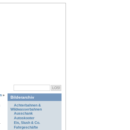
n
»
Bilderarchiv
Achterbahnen &
Wildwasserbahnen
Ausschank
Autoskooter
Eis, Slush & Co.
r
Fahrgeschäfte