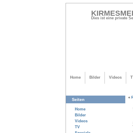
KIRMESME
Dies ist eine private 
Home
Bilder
Videos
T
«
Seiten
Home
Bilder
Videos
TV