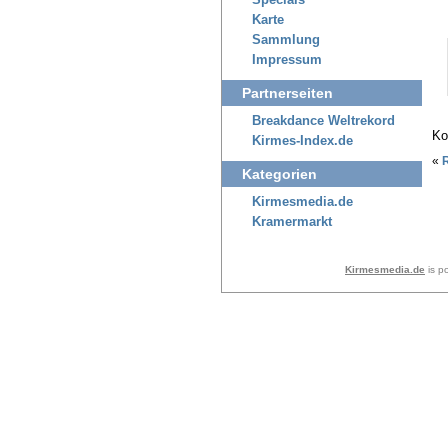
Specials
Karte
Sammlung
Impressum
Partnerseiten
Breakdance Weltrekord
Ko
Kirmes-Index.de
«
Kategorien
Kirmesmedia.de
Kramermarkt
Kirmesmedia.de
is p