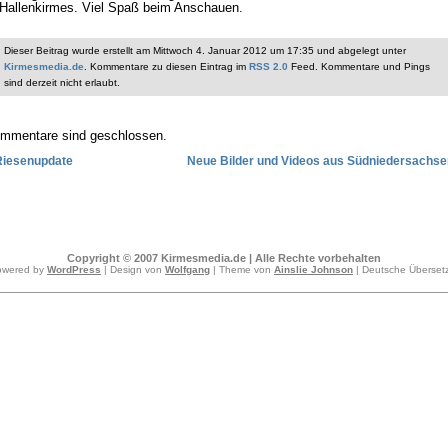
Hallenkirmes. Viel Spaß beim Anschauen.
Dieser Beitrag wurde erstellt am Mittwoch 4. Januar 2012 um 17:35 und abgelegt unter
Kirmesmedia.de
. Kommentare zu diesen Eintrag im
RSS 2.0
Feed. Kommentare und Pings
sind derzeit nicht erlaubt.
mmentare sind geschlossen.
Riesenupdate
Neue Bilder und Videos aus Südniedersachse
Copyright © 2007 Kirmesmedia.de | Alle Rechte vorbehalten
owered by
WordPress
| Design von
Wolfgang
| Theme von
Ainslie Johnson
| Deutsche Überse