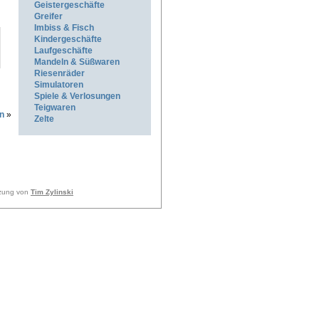
Geistergeschäfte
Greifer
Imbiss & Fisch
Kindergeschäfte
Laufgeschäfte
Mandeln & Süßwaren
Riesenräder
Simulatoren
Spiele & Verlosungen
Teigwaren
n
»
Zelte
tzung von
Tim Zylinski