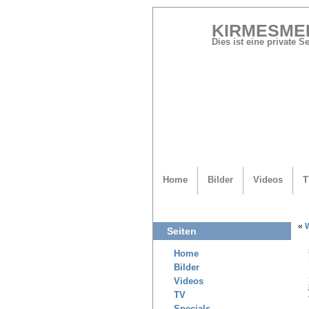
KIRMESME
Dies ist eine private 
Home
Bilder
Videos
T
«
Seiten
Home
Bilder
Videos
TV