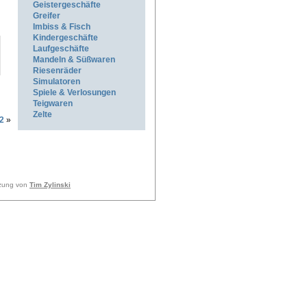
Geistergeschäfte
Greifer
Imbiss & Fisch
Kindergeschäfte
Laufgeschäfte
Mandeln & Süßwaren
Riesenräder
Simulatoren
Spiele & Verlosungen
Teigwaren
Zelte
2
»
tzung von
Tim Zylinski