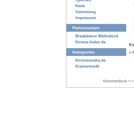
Specials
Karte
Sammlung
Impressum
Partnerseiten
Breakdance Weltrekord
Kirmes-Index.de
Ko
Kategorien
«
Kirmesmedia.de
Kramermarkt
Kirmesmedia.de
is p